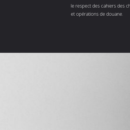
le respect des cahiers des c
et opérations de douane.