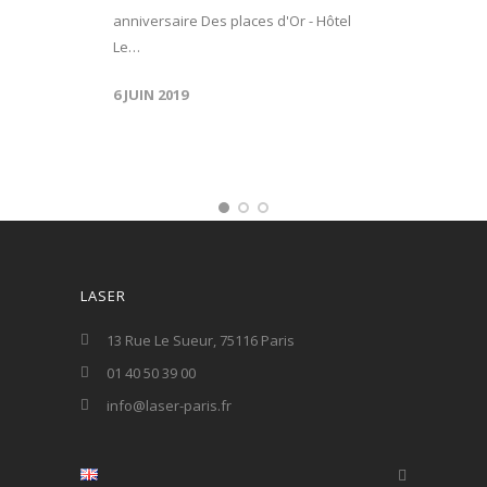
anniversaire Des places d'Or - Hôtel
Le…
6 JUIN 2019
LASER
13 Rue Le Sueur, 75116 Paris
01 40 50 39 00
info@laser-paris.fr