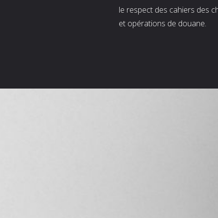
le respect des cahiers des c
et opérations de douane.