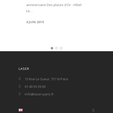
anniversaire Des places d'Or - Hôtel
Le…
6 JUIN 2019
LASER
13 Rue Le Sueur, 75116 Paris
01 40 50 39 00
info@laser-paris.fr