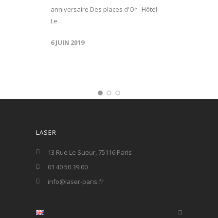
anniversaire Des places d'Or - Hôtel
Le…
6 JUIN 2019
LASER
13 Rue Le Sueur, 75116 Paris
01 40 50 39 00
info@laser-paris.fr