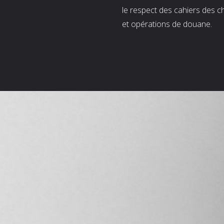
le respect des cahiers des c
et opérations de douane.