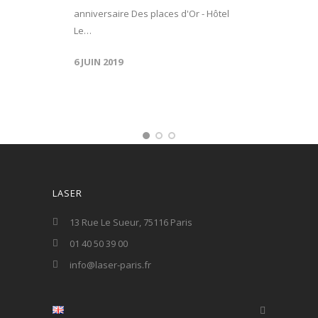
anniversaire Des places d'Or - Hôtel
Le…
6 JUIN 2019
LASER
13 Rue Le Sueur, 75116 Paris
01 40 50 39 00
info@laser-paris.fr