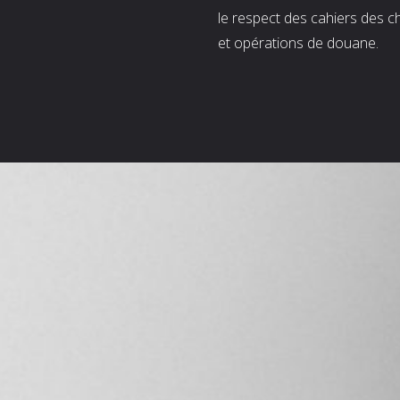
le respect des cahiers des c
et opérations de douane.