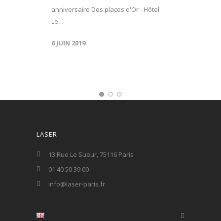
anniversaire Des places d'Or - Hôtel
Le…
6 JUIN 2019
LASER
13 Rue Le Sueur, 75116 Paris
01 40 50 39 00
info@laser-paris.fr