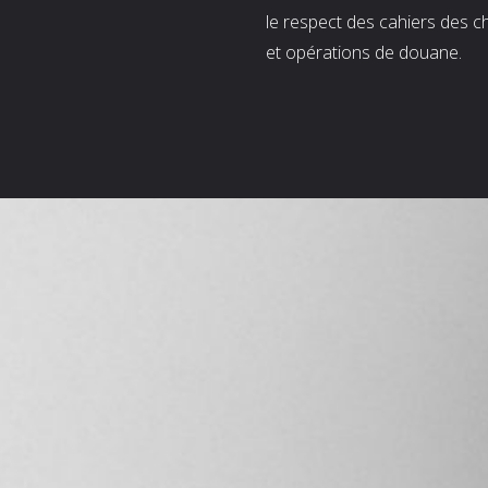
le respect des cahiers des c
et opérations de douane.