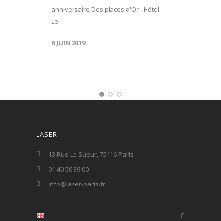
anniversaire Des places d'Or - Hôtel
Le…
6 JUIN 2019
LASER
13 Rue Le Sueur, 75116 Paris
01 40 50 39 00
info@laser-paris.fr