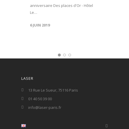
anniversaire Des places d'Or - Hôtel
Le…
6 JUIN 2019
LASER
13 Rue Le Sueur, 75116 Paris
01 40 50 39 00
info@laser-paris.fr