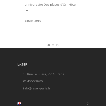
anniversaire Des places d'Or - Hôtel
Le…
6 JUIN 2019
LASER
13 Rue Le Sueur, 75116 Paris
01 40 50 39 00
info@laser-paris.fr