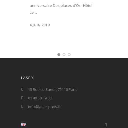
anniversaire Des places d'Or - Hôtel
Le…
6 JUIN 2019
LASER
13 Rue Le Sueur, 75116 Paris
01 40 50 39 00
info@laser-paris.fr