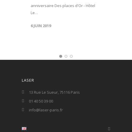
anniversaire Des places d'Or - Hôtel
Le…
6 JUIN 2019
LASER
13 Rue Le Sueur, 75116 Paris
01 40 50 39 00
info@laser-paris.fr