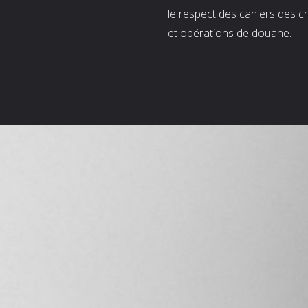
le respect des cahiers des c
et opérations de douane.