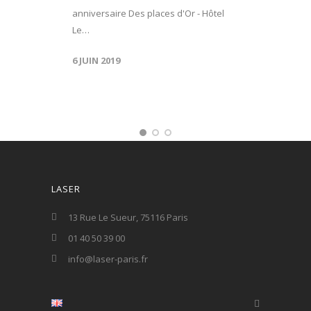
anniversaire Des places d'Or - Hôtel
Le…
6 JUIN 2019
LASER
13 Rue Le Sueur, 75116 Paris
01 40 50 39 00
info@laser-paris.fr