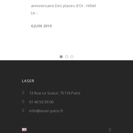
anniversaire Des places d'Or - Hôtel
Le…
6 JUIN 2019
LASER
13 Rue Le Sueur, 75116 Paris
01 40 50 39 00
info@laser-paris.fr