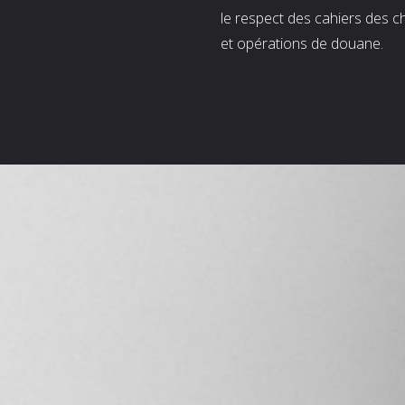
le respect des cahiers des c
et opérations de douane.