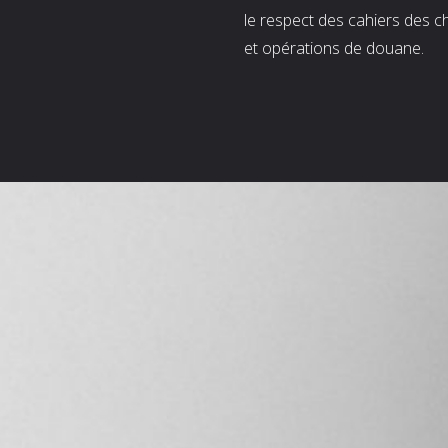
le respect des cahiers des c
et opérations de douane.