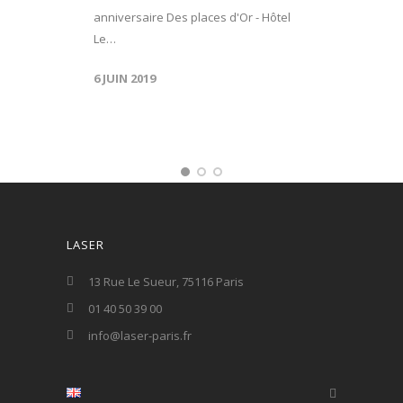
anniversaire Des places d'Or - Hôtel
Le…
6 JUIN 2019
LASER
13 Rue Le Sueur, 75116 Paris
01 40 50 39 00
info@laser-paris.fr