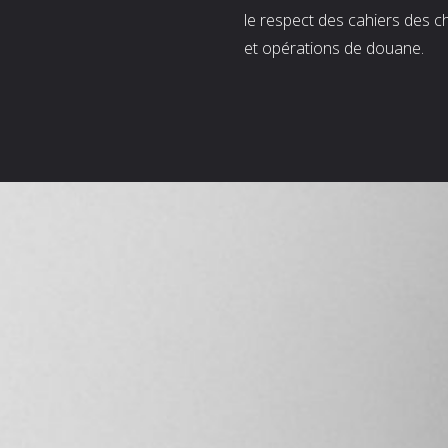
le respect des cahiers des c
et opérations de douane.