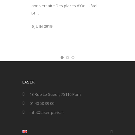
anniversaire Des places d'Or - Hôtel
Le…
6 JUIN 2019
LASER
13 Rue Le Sueur, 75116 Paris
01 40 50 39 00
info@laser-paris.fr