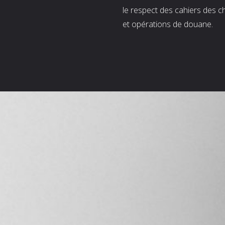
le respect des cahiers des c
et opérations de douane.