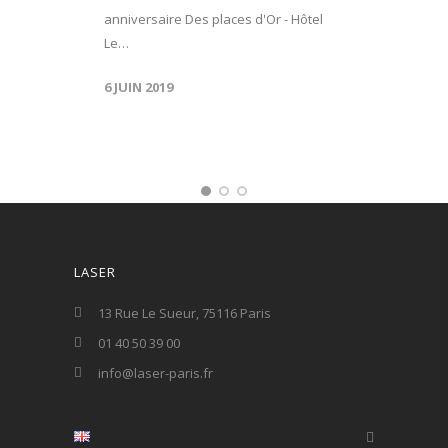
anniversaire Des places d'Or - Hôtel
Le…
6 JUIN 2019
LASER
13 Rue Le Sueur, 75116 Paris
01 40 50 39 00
info@laser-paris.fr