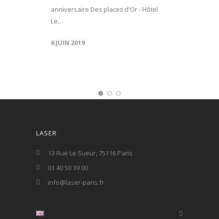
anniversaire Des places d'Or - Hôtel
Le…
6 JUIN 2019
LASER
13 Rue Le Sueur, 75116 Paris
01 40 50 39 00
info@laser-paris.fr