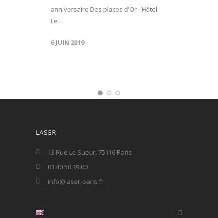
anniversaire Des places d'Or - Hôtel
Le…
6 JUIN 2019
LASER
13 Rue Le Sueur, 75116 Paris
01 40 50 39 00
info@laser-paris.fr