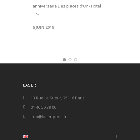
anniversaire Des places d'Or - Hôtel
Le…
6 JUIN 2019
LASER
13 Rue Le Sueur, 75116 Paris
01 40 50 39 00
info@laser-paris.fr