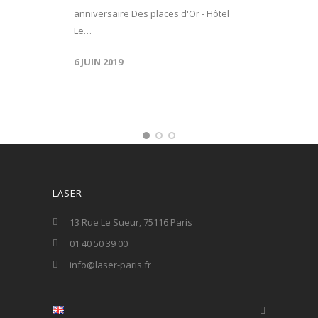
anniversaire Des places d'Or - Hôtel
Le…
6 JUIN 2019
LASER
13 Rue Le Sueur, 75116 Paris
01 40 50 39 00
info@laser-paris.fr