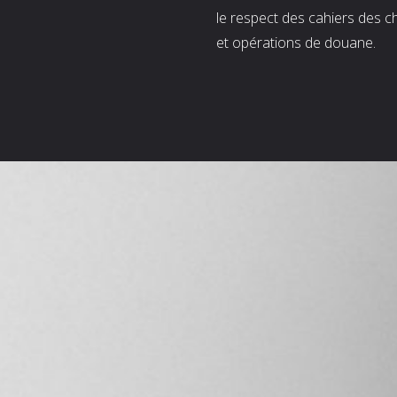
le respect des cahiers des c
et opérations de douane.