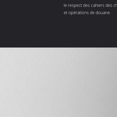
le respect des cahiers des c
et opérations de douane.