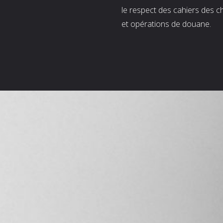
le respect des cahiers des c
et opérations de douane.