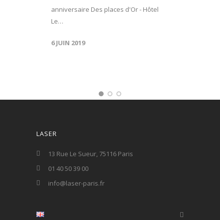
anniversaire Des places d'Or - Hôtel
Le…
6 JUIN 2019
LASER
13 Rue Le Sueur, 75116 Paris
01 40 50 39 00
info@laser-paris.fr