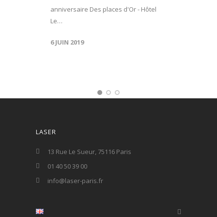
anniversaire Des places d'Or - Hôtel
Le…
6 JUIN 2019
LASER
13 Rue Le Sueur, 75116 Paris
01 40 50 39 00
info@laser-paris.fr