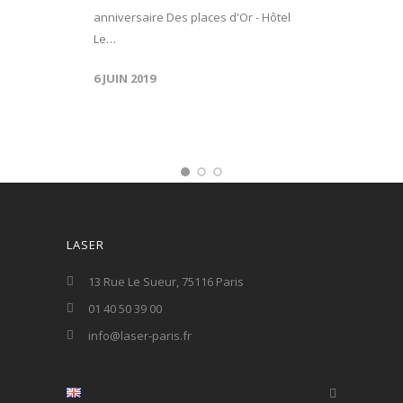
anniversaire Des places d'Or - Hôtel
Le…
6 JUIN 2019
LASER
13 Rue Le Sueur, 75116 Paris
01 40 50 39 00
info@laser-paris.fr