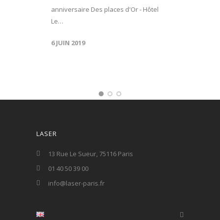
anniversaire Des places d'Or - Hôtel
Le…
6 JUIN 2019
LASER
13 Rue Le Sueur, 75116 Paris
01 40 50 39 00
info@laser-paris.fr