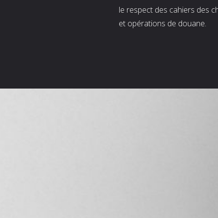
le respect des cahiers des c
et opérations de douane.