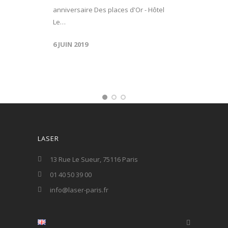
anniversaire Des places d'Or - Hôtel
Le…
6 JUIN 2019
LASER
13 Rue Le Sueur, 75116 Paris
01 40 50 39 00
info@laser-paris.fr