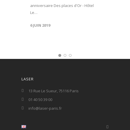
anniversaire Des places d'Or - Hôtel
Le…
6 JUIN 2019
LASER
13 Rue Le Sueur, 75116 Paris
01 40 50 39 00
info@laser-paris.fr