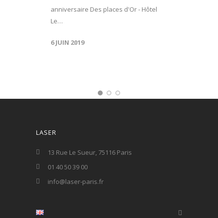
anniversaire Des places d'Or - Hôtel
Le…
6 JUIN 2019
LASER
13 Rue Le Sueur, 75116 Paris
01 40 50 39 00
info@laser-paris.fr