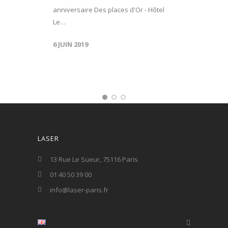
anniversaire Des places d'Or - Hôtel
Le…
6 JUIN 2019
LASER
13 Rue Le Sueur, 75116 Paris
01 40 50 39 00
info@laser-paris.fr