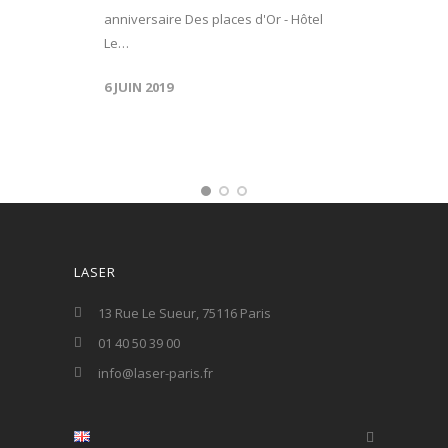
anniversaire Des places d'Or - Hôtel
Le…
6 JUIN 2019
LASER
13 Rue Le Sueur, 75116 Paris
01 40 50 39 00
info@laser-paris.fr