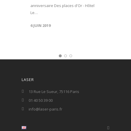
anniversaire Des places d'Or - Hôtel
Le…
6 JUIN 2019
LASER
13 Rue Le Sueur, 75116 Paris
01 40 50 39 00
info@laser-paris.fr