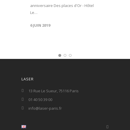
anniversaire Des places d'Or - Hôtel
Le…
6 JUIN 2019
LASER
13 Rue Le Sueur, 75116 Paris
01 40 50 39 00
info@laser-paris.fr