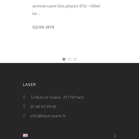
anniversaire Des places d'Or - Hôtel
Le…
6 JUIN 2019
LASER
13 Rue Le Sueur, 75116 Paris
01 40 50 39 00
info@laser-paris.fr