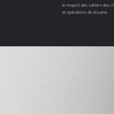
le respect des cahiers des c
et opérations de douane.