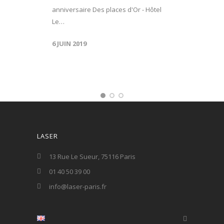
anniversaire Des places d'Or - Hôtel
Le…
6 JUIN 2019
LASER
13 Rue Le Sueur, 75116 Paris
01 40 50 39 00
info@laser-paris.fr