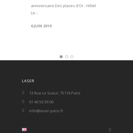
anniversaire Des places d'Or - Hôtel
Le…
6 JUIN 2019
LASER
13 Rue Le Sueur, 75116 Paris
01 40 50 39 00
info@laser-paris.fr