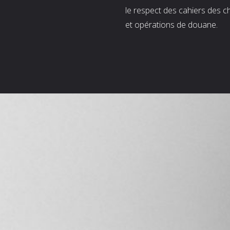
le respect des cahiers des c
et opérations de douane.