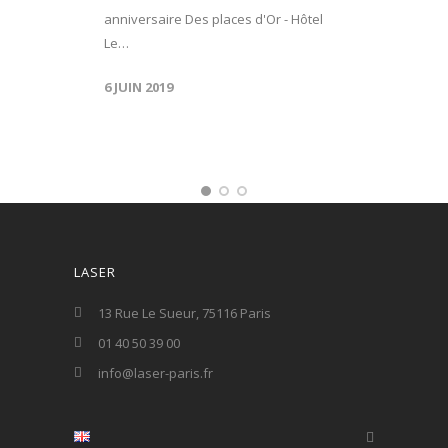
anniversaire Des places d'Or - Hôtel
Le…
6 JUIN 2019
LASER
13 Rue Le Sueur, 75116 Paris
01 40 50 39 00
info@laser-paris.fr